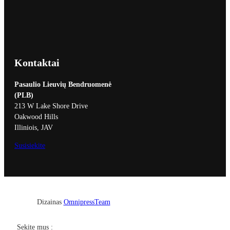
Kontaktai
Pasaulio Lieuvių Bendruomenė
(PLB)
213 W Lake Shore Drive
Oakwood Hills
Illiniois, JAV
Susisiekite
Dizainas
OmnipressTeam
Facebook
YouTube
Sekite mus :