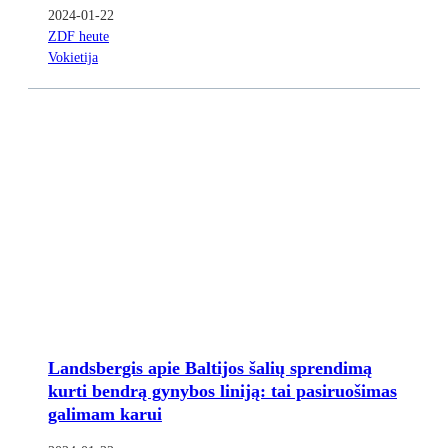
2024-01-22
ZDF heute
Vokietija
Landsbergis apie Baltijos šalių sprendimą
kurti bendrą gynybos liniją: tai pasiruošimas
galimam karui