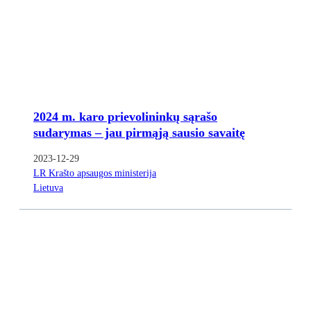
2024 m. karo prievolininkų sąrašo
sudarymas – jau pirmąją sausio savaitę
2023-12-29
LR Krašto apsaugos ministerija
Lietuva