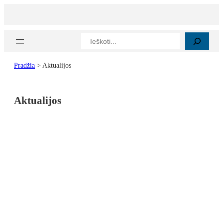
Eiti
prie
turinio
Paieška
Pradžia
>
Aktualijos
Aktualijos