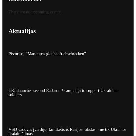
There are no upcoming events.
Aktualijos
Pistorius: “Man muss glaubhaft abschrecken”
LRT launches second Radarom! campaign to support Ukrainian
soldiers
VSD vadovas įvardijo, ko tikėtis iš Rusijos: tikslas – ne tik Ukrainos
pralaimėjimas