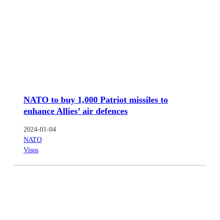
NATO to buy 1,000 Patriot missiles to
enhance Allies’ air defences
2024-01-04
NATO
Visos