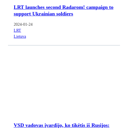
LRT launches second Radarom! campaign to
support Ukrainian soldiers
2024-01-24
LRT
Lietuva
VSD vadovas įvardijo, ko tikėtis iš Rusijos: