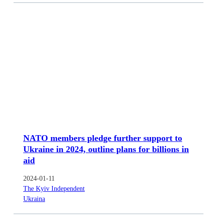
NATO members pledge further support to
Ukraine in 2024, outline plans for billions in
aid
2024-01-11
The Kyiv Independent
Ukraina