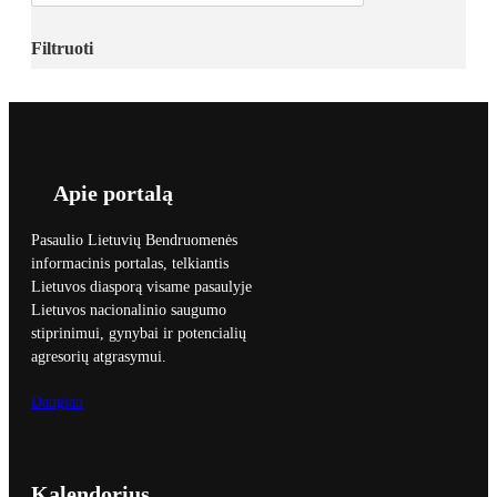
Filtruoti
Apie portalą
Pasaulio Lietuvių Bendruomenės
informacinis portalas, telkiantis
Lietuvos diasporą visame pasaulyje
Lietuvos nacionalinio saugumo
stiprinimui, gynybai ir potencialių
agresorių atgrasymui.
Daugiau
Kalendorius