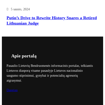
5 sausio, 2024
Putin’s Drive to Rewrite History Snares a Retired
Lithuanian Judge
Apie portalą
Pasaulio Lietuvių Bendruomenės informacinis portalas, telkiantis
Lietuvos diasporą visame pasaulyje Lietuvos nacionalinio
saugumo stiprinimui, gynybai ir potencialių agresorių
atgrasymui.
Daugiau