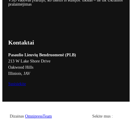
VSD vadovas įvardijo, ko tikėtis iš Rusijos: tikslas – ne tik Ukrainos
pralaimėjimas
Kontaktai
Pasaulio Lieuvių Bendruomenė (PLB)
213 W Lake Shore Drive
Oakwood Hills
Illiniois, JAV
Susisiekite
Facebook
YouTub
Dizainas
OmnipressTeam
Sekite mus :