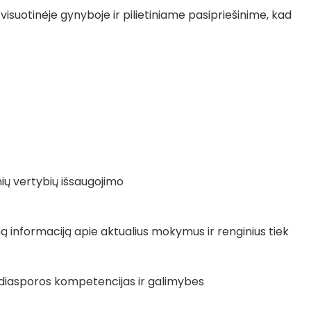
 visuotinėje gynyboje ir pilietiniame pasipriešinime, kad
nių vertybių išsaugojimo
 informaciją apie aktualius mokymus ir renginius tiek
ti diasporos kompetencijas ir galimybes