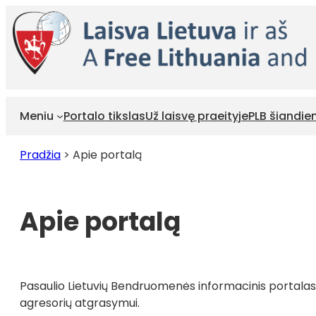
Eiti
prie
turinio
Meniu
Portalo tikslas
Už laisvę praeityje
PLB šiandie
Pradžia
>
Apie portalą
Apie portalą
Pasaulio Lietuvių Bendruomenės informacinis portalas, 
agresorių atgrasymui.