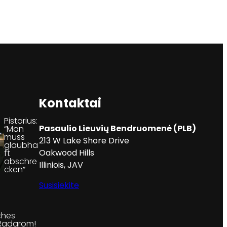
Kontaktai
Pistorius:
Pasaulio Lieuvių Bendruomenė (PLB)
“Man
muss
213 W Lake Shore Drive
glaubha
Oakwood Hills
ft
abschre
Illiniois, JAV
cken”
Susisiekite
ches
Radarom!