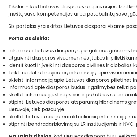
Tikslas – kad Lietuvos diasporos organizacijos, kad kiek
įneštų savo kompetencijas arba patobulintų savo įgūd
Šis portalas yra skirtas Lietuvos diasporai visame pasa
Portalas siekia:
informuoti Lietuvos diasporą apie galimas grėsmes Li
atgaivinti diasporos visuomeninės įtakos ir pilietiškumo 
identifikuoti ir įveiklinti diasporos civilines ir globali
teikti nuolat atnaujinamą informaciją apie visuomeninė
skleisti informaciją apie Lietuvos diasporos pilietines
informuoti apie diasporos būdus ir galimybes teikti pa
skelbti informaciją, straipsnius ir pokalbius su amžinin
stipinti Lietuvos diasporos atsparumą hibridinėms gr
Lietuvoje, tiek pasaulyje
skelbti Lietuvos saugumui aktualiausią informaciją ir
stiprinti bendradarbiavimą su LR institucijomis ir NVO
Galutinis tikslas
, kad Lietuvos diaspora būtų veiksmi