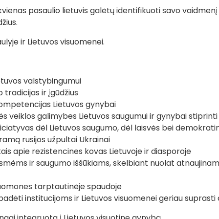
vienas pasaulio lietuvis galėtų identifikuoti savo vaidmenį
žius.
ulyje ir Lietuvos visuomenei.
etuvos valstybingumui
tradicijas ir įgūdžius
as kompetencijas Lietuvos gynybai
s veiklos galimybes Lietuvos saugumui ir gynybai stiprinti
 iniciatyvas dėl Lietuvos saugumo, dėl laisvės bei demokrati
ramą rusijos užpultai Ukrainai
kais apie rezistencines kovas Lietuvoje ir diasporoje
ėsmėms ir saugumo iššūkiams, skelbiant nuolat atnaujinamą
 nuomones tarptautinėje spaudoje
, padėti institucijoms ir Lietuvos visuomenei geriau supras
ngai integruota į Lietuvos visuotinę gynybą.