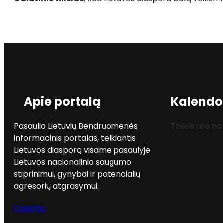
Apie portalą
Kalendo
Pasaulio Lietuvių Bendruomenės
There are no
informacinis portalas, telkiantis
Lietuvos diasporą visame pasaulyje
Lietuvos nacionalinio saugumo
stiprinimui, gynybai ir potencialių
agresorių atgrasymui.
Daugiau