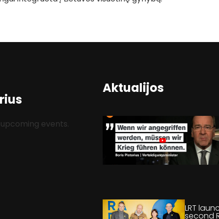
Aktualijos
rius
 upcoming events.
LRT laun
second 