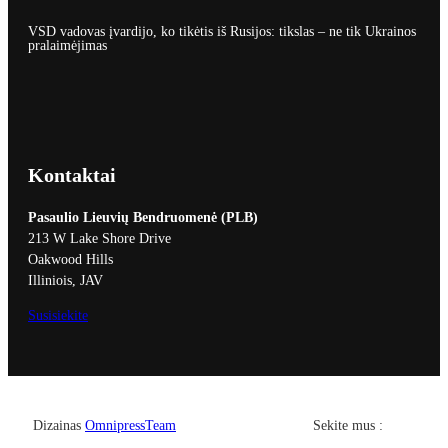
VSD vadovas įvardijo, ko tikėtis iš Rusijos: tikslas – ne tik Ukrainos
pralaimėjimas
Kontaktai
Pasaulio Lieuvių Bendruomenė (PLB)
213 W Lake Shore Drive
Oakwood Hills
Illiniois, JAV
Susisiekite
Facebook
YouTub
Dizainas
OmnipressTeam
Sekite mus :