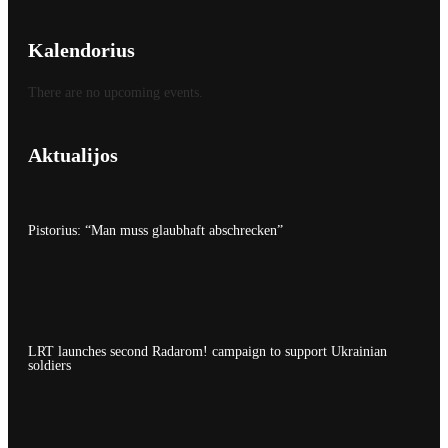
Kalendorius
There are no upcoming events.
Aktualijos
Pistorius: “Man muss glaubhaft abschrecken”
LRT launches second Radarom! campaign to support Ukrainian
soldiers