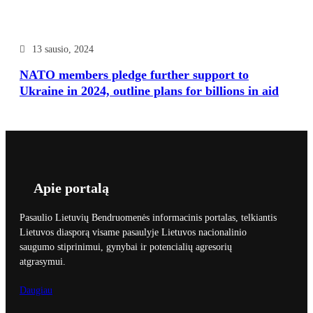
13 sausio, 2024
NATO members pledge further support to
Ukraine in 2024, outline plans for billions in aid
Apie portalą
Pasaulio Lietuvių Bendruomenės informacinis portalas, telkiantis
Lietuvos diasporą visame pasaulyje Lietuvos nacionalinio
saugumo stiprinimui, gynybai ir potencialių agresorių
atgrasymui.
Daugiau