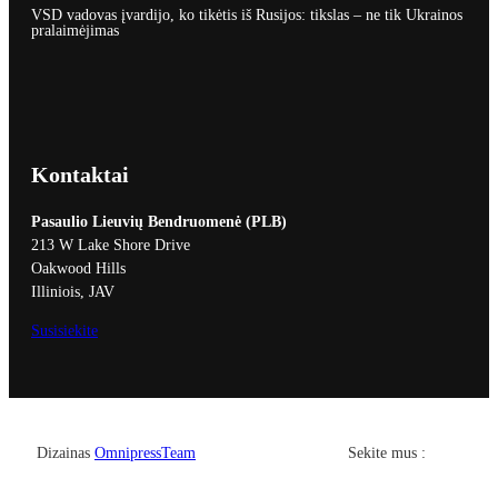
VSD vadovas įvardijo, ko tikėtis iš Rusijos: tikslas – ne tik Ukrainos
pralaimėjimas
Kontaktai
Pasaulio Lieuvių Bendruomenė (PLB)
213 W Lake Shore Drive
Oakwood Hills
Illiniois, JAV
Susisiekite
Facebook
YouTub
Dizainas
OmnipressTeam
Sekite mus :