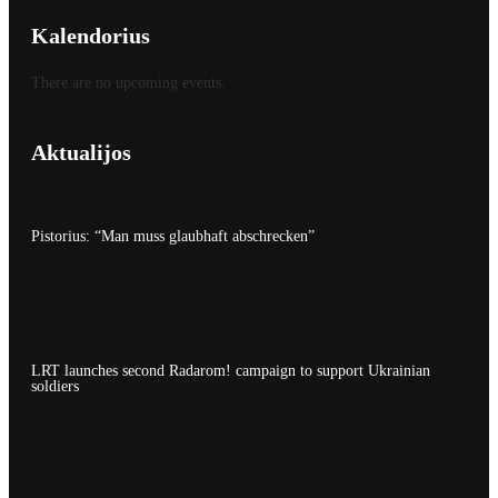
Kalendorius
There are no upcoming events.
Aktualijos
Pistorius: “Man muss glaubhaft abschrecken”
LRT launches second Radarom! campaign to support Ukrainian
soldiers