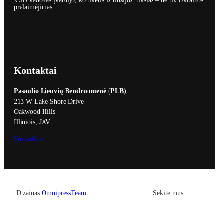
VSD vadovas įvardijo, ko tikėtis iš Rusijos: tikslas – ne tik Ukrainos
pralaimėjimas
Kontaktai
Pasaulio Lieuvių Bendruomenė (PLB)
213 W Lake Shore Drive
Oakwood Hills
Illiniois, JAV
Susisiekite
Facebook
YouTub
Dizainas
OmnipressTeam
Sekite mus :