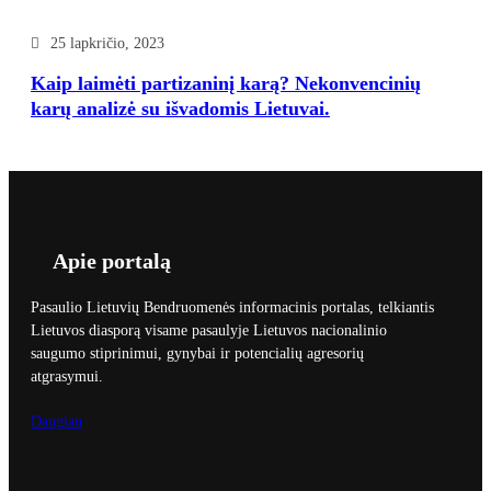
25 lapkričio, 2023
Kaip laimėti partizaninį karą? Nekonvencinių
karų analizė su išvadomis Lietuvai.
Apie portalą
Pasaulio Lietuvių Bendruomenės informacinis portalas, telkiantis
Lietuvos diasporą visame pasaulyje Lietuvos nacionalinio
saugumo stiprinimui, gynybai ir potencialių agresorių
atgrasymui.
Daugiau