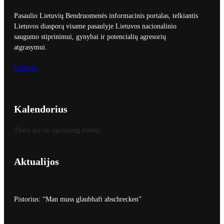
Pasaulio Lietuvių Bendruomenės informacinis portalas, telkiantis
Lietuvos diasporą visame pasaulyje Lietuvos nacionalinio
saugumo stiprinimui, gynybai ir potencialių agresorių
atgrasymui.
Daugiau
Kalendorius
There are no upcoming events.
Aktualijos
Pistorius: “Man muss glaubhaft abschrecken”