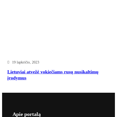
19 lapkričio, 2023
Lietuviai atvežė vokiečiams rusų nusikaltimų
įrodymus
Apie portalą