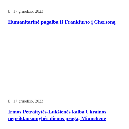
17 gruodžio, 2023
Humanitarinė pagalba iš Frankfurto į Chersoną
17 gruodžio, 2023
Irmos Petraitytės-Lukšienės kalba Ukrainos
nepriklausomybės dienos proga, Miunchene