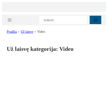
Paieška
Pradžia
>
Už laisvę
>
Video
Už laisvę kategorija:
Video