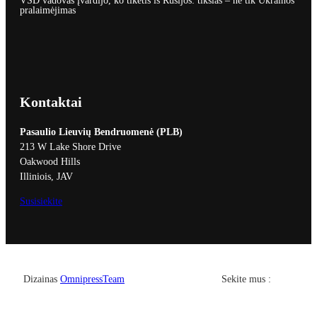
VSD vadovas įvardijo, ko tikėtis iš Rusijos: tikslas – ne tik Ukrainos
pralaimėjimas
Kontaktai
Pasaulio Lieuvių Bendruomenė (PLB)
213 W Lake Shore Drive
Oakwood Hills
Illiniois, JAV
Susisiekite
Facebook
YouTub
Dizainas
OmnipressTeam
Sekite mus :