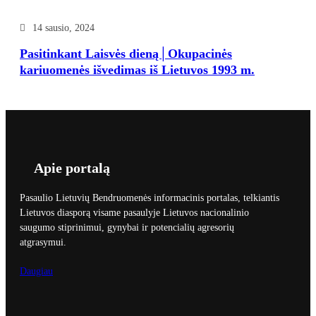
14 sausio, 2024
Pasitinkant Laisvės dieną│Okupacinės
kariuomenės išvedimas iš Lietuvos 1993 m.
Apie portalą
Pasaulio Lietuvių Bendruomenės informacinis portalas, telkiantis
Lietuvos diasporą visame pasaulyje Lietuvos nacionalinio
saugumo stiprinimui, gynybai ir potencialių agresorių
atgrasymui.
Daugiau