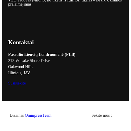
VSD vadovas įvardijo, ko tikėtis iš Rusijos: tikslas – ne tik Ukrainos
pralaimėjimas
Kontaktai
Pasaulio Lieuvių Bendruomenė (PLB)
213 W Lake Shore Drive
Oakwood Hills
Illiniois, JAV
Susisiekite
Facebook
YouTub
Dizainas
OmnipressTeam
Sekite mus :