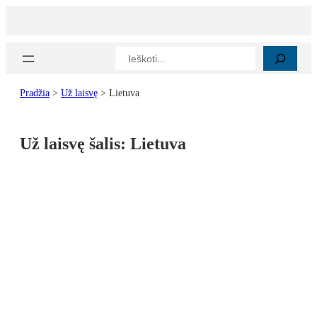
Paieška
Pradžia
>
Už laisvę
>
Lietuva
Už laisvę šalis:
Lietuva