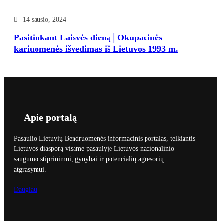
14 sausio, 2024
Pasitinkant Laisvės dieną│Okupacinės
kariuomenės išvedimas iš Lietuvos 1993 m.
Apie portalą
Pasaulio Lietuvių Bendruomenės informacinis portalas, telkiantis
Lietuvos diasporą visame pasaulyje Lietuvos nacionalinio
saugumo stiprinimui, gynybai ir potencialių agresorių
atgrasymui.
Daugiau