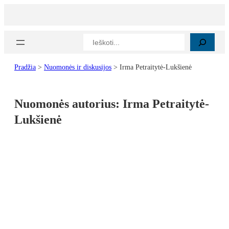
Paieška
Pradžia
>
Nuomonės ir diskusijos
>
Irma Petraitytė-Lukšienė
Nuomonės autorius:
Irma Petraitytė-
Lukšienė