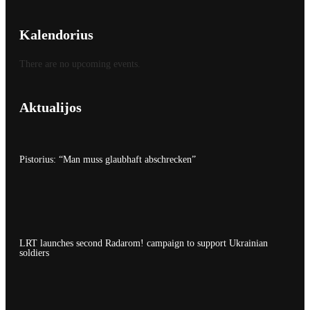
Kalendorius
There are no upcoming events.
Aktualijos
Pistorius: “Man muss glaubhaft abschrecken”
LRT launches second Radarom! campaign to support Ukrainian
soldiers