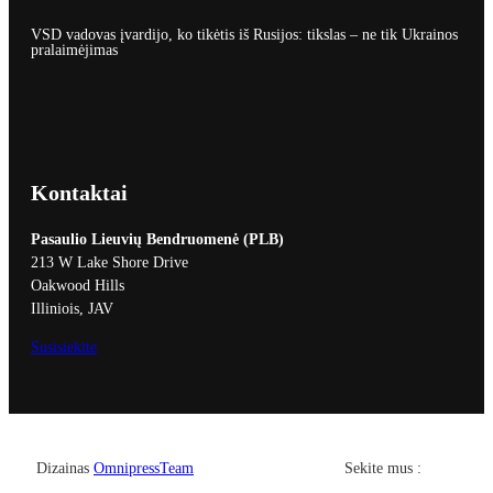
VSD vadovas įvardijo, ko tikėtis iš Rusijos: tikslas – ne tik Ukrainos
pralaimėjimas
Kontaktai
Pasaulio Lieuvių Bendruomenė (PLB)
213 W Lake Shore Drive
Oakwood Hills
Illiniois, JAV
Susisiekite
Facebook
YouTub
Dizainas
OmnipressTeam
Sekite mus :