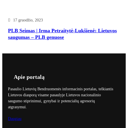
17 gruodžio, 2023
PLB Seimas | Irma Petraitytė-Lukšienė: Lietuvos
saugumas – PLB genuose
Apie portalą
Pasaulio Lietuvių Bendruomenės informacinis portalas, telkiantis
Lietuvos diasporą visame pasaulyje Lietuvos nacionalinio
saugumo stiprinimui, gynybai ir potencialių agresorių
atgrasymui.
Daugiau