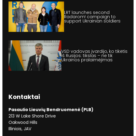
LRT launches second
Radarom! campaign to
support Ukrainian soldiers
VSD vadovas įvardijo, ko tikėtis
iš Rusijos: tikslas – ne tik
Ukrainos pralaimėjimas
Kontaktai
Pasaulio Lieuvių Bendruomenė (PLB)
213 W Lake Shore Drive
Oakwood Hills
Illiniois, JAV