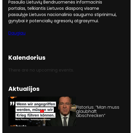
Pasaulio Lietuvių Bendruomenės informacinis
portalas, telkiantis Lietuvos diasporą visame
pasaulyje Lietuvos nacionalinio saugumo stiprinimui,
gynybai ir potencialių agresorių atgrasymui.
Daugiau
Kalendorius
There are no upcoming events.
Aktualijos
Pistorius: “Man muss
glaubhaft
abschrecken”