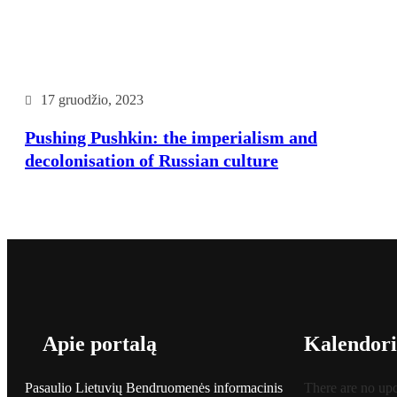
17 gruodžio, 2023
Pushing Pushkin: the imperialism and
decolonisation of Russian culture
Apie portalą
Kalendori
Pasaulio Lietuvių Bendruomenės informacinis
There are no up