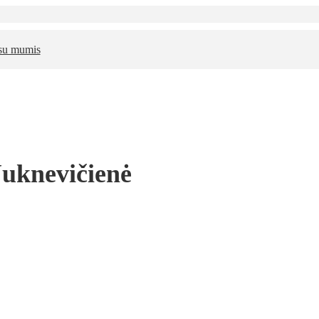
 su mumis
Juknevičienė