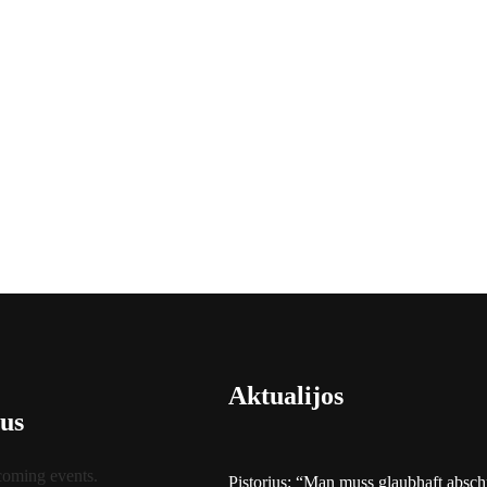
Aktualijos
us
coming events.
Pistorius: “Man muss glaubhaft absc