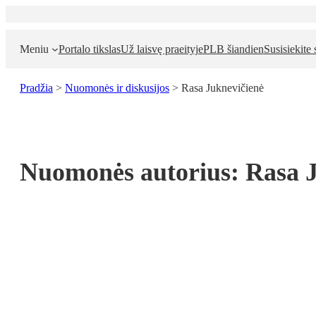
Meniu
Portalo tikslas
Už laisvę praeityje
PLB šiandien
Susisiekite
Pradžia
>
Nuomonės ir diskusijos
>
Rasa Juknevičienė
Nuomonės autorius:
Rasa 