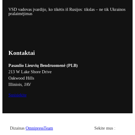
VSD vadovas įvardijo, ko tikėtis iš Rusijos: tikslas – ne tik Ukrainos
pralaimėjimas
Kontaktai
Pasaulio Lieuvių Bendruomenė (PLB)
213 W Lake Shore Drive
Oakwood Hills
Illiniois, JAV
Susisiekite
Facebook
YouTub
Dizainas
OmnipressTeam
Sekite mus :