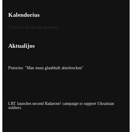
Kalendorius
There are no upcoming events.
Aktualijos
Pistorius: “Man muss glaubhaft abschrecken”
LRT launches second Radarom! campaign to support Ukrainian
soldiers