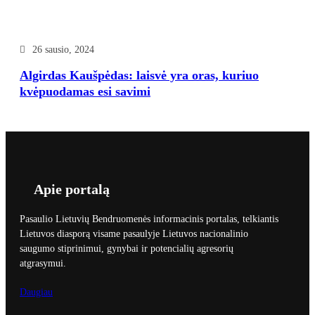
26 sausio, 2024
Algirdas Kaušpėdas: laisvė yra oras, kuriuo
kvėpuodamas esi savimi
Apie portalą
Pasaulio Lietuvių Bendruomenės informacinis portalas, telkiantis
Lietuvos diasporą visame pasaulyje Lietuvos nacionalinio
saugumo stiprinimui, gynybai ir potencialių agresorių
atgrasymui.
Daugiau