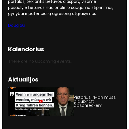
portalas, telkiantis Lietuvos diasporą visame
pasaulyje Lietuvos nacionalinio saugumo stiprinimui,
gynybai ir potencialių agresorių atgrasymui.
Daugiau
Kalendorius
There are no upcoming events.
Aktualijos
Pistorius: “Man muss
glaubhaft
abschrecken”