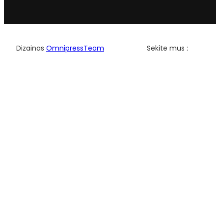
Facebo
YouTu
Dizainas
OmnipressTeam
Sekite mus :