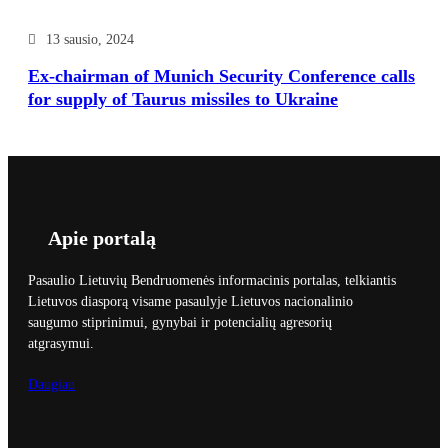
13 sausio, 2024
Ex-chairman of Munich Security Conference calls
for supply of Taurus missiles to Ukraine
Apie portalą
Pasaulio Lietuvių Bendruomenės informacinis portalas, telkiantis
Lietuvos diasporą visame pasaulyje Lietuvos nacionalinio
saugumo stiprinimui, gynybai ir potencialių agresorių
atgrasymui.
Daugiau