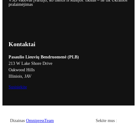
VSD vadovas įvardijo, ko tikėtis iš Rusijos: tikslas – ne tik Ukrainos
pralaimėjimas
Kontaktai
Pasaulio Lieuvių Bendruomenė (PLB)
213 W Lake Shore Drive
Oakwood Hills
Illiniois, JAV
Susisiekite
Facebook
YouTub
Dizainas
OmnipressTeam
Sekite mus :