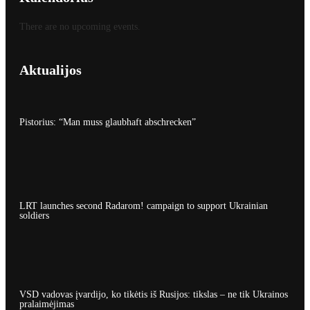
There are no upcoming events.
Aktualijos
Pistorius: “Man muss glaubhaft abschrecken”
LRT launches second Radarom! campaign to support Ukrainian
soldiers
VSD vadovas įvardijo, ko tikėtis iš Rusijos: tikslas – ne tik Ukrainos
pralaimėjimas