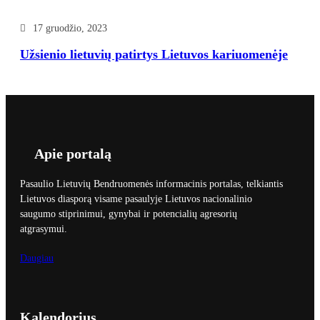
17 gruodžio, 2023
Užsienio lietuvių patirtys Lietuvos kariuomenėje
Apie portalą
Pasaulio Lietuvių Bendruomenės informacinis portalas, telkiantis
Lietuvos diasporą visame pasaulyje Lietuvos nacionalinio
saugumo stiprinimui, gynybai ir potencialių agresorių
atgrasymui.
Daugiau
Kalendorius