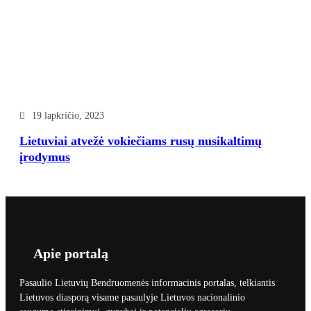
19 lapkričio, 2023
Lietuviai atvežė vokiečiams rusų nusikaltimų
įrodymus
Apie portalą
Pasaulio Lietuvių Bendruomenės informacinis portalas, telkiantis
Lietuvos diasporą visame pasaulyje Lietuvos nacionalinio