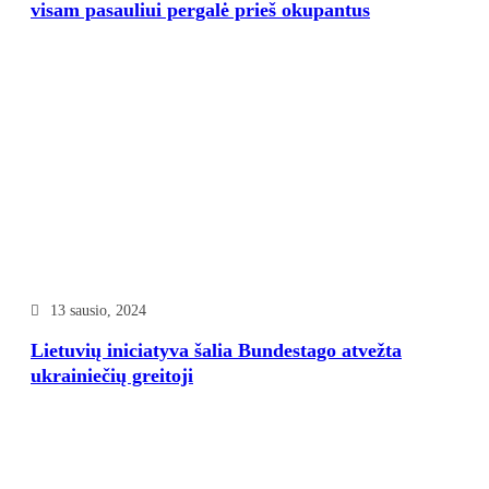
visam pasauliui pergalė prieš okupantus
13 sausio, 2024
Lietuvių iniciatyva šalia Bundestago atvežta
ukrainiečių greitoji