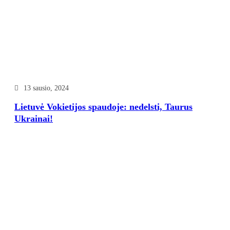
13 sausio, 2024
Lietuvė Vokietijos spaudoje: nedelsti, Taurus
Ukrainai!