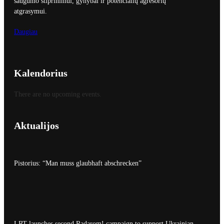
saugumo stiprinimui, gynybai ir potencialių agresorių
atgrasymui.
Daugiau
Kalendorius
There are no upcoming events.
Aktualijos
Pistorius: “Man muss glaubhaft abschrecken”
LRT launches second Radarom! campaign to support Ukrainian