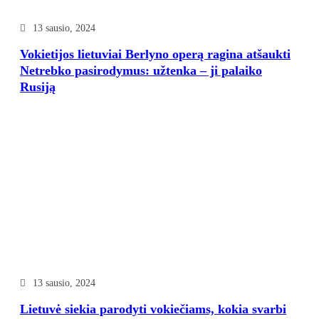
13 sausio, 2024
Vokietijos lietuviai Berlyno operą ragina atšaukti
Netrebko pasirodymus: užtenka – ji palaiko
Rusiją
13 sausio, 2024
Lietuvė siekia parodyti vokiečiams, kokia svarbi