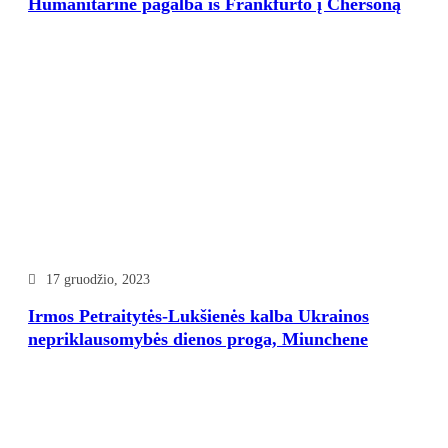
Humanitarinė pagalba iš Frankfurto į Chersoną
17 gruodžio, 2023
Irmos Petraitytės-Lukšienės kalba Ukrainos
nepriklausomybės dienos proga, Miunchene