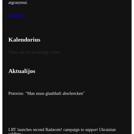
atgrasymui.
Daugiau
Kalendorius
There are no upcoming events.
Aktualijos
Pistorius: “Man muss glaubhaft abschrecken”
LRT launches second Radarom! campaign to support Ukrainian
soldiers