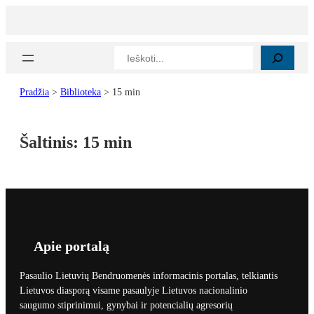
Paieška
Pradžia
>
Biblioteka
>
15 min
Šaltinis:
15 min
Apie portalą
Pasaulio Lietuvių Bendruomenės informacinis portalas, telkiantis
Lietuvos diasporą visame pasaulyje Lietuvos nacionalinio
saugumo stiprinimui, gynybai ir potencialių agresorių