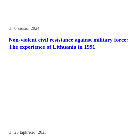
6 sausio, 2024
Non-violent civil resistance against military force:
The experience of Lithuania in 1991
25 lapkričio, 2023