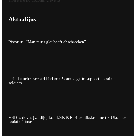
There are no upcoming events.
Aktualijos
Pistorius: “Man muss glaubhaft abschrecken”
LRT launches second Radarom! campaign to support Ukrainian
soldiers
VSD vadovas įvardijo, ko tikėtis iš Rusijos: tikslas – ne tik Ukrainos
pralaimėjimas