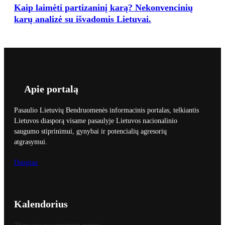
Kaip laimėti partizaninį karą? Nekonvencinių
karų analizė su išvadomis Lietuvai.
Apie portalą
Pasaulio Lietuvių Bendruomenės informacinis portalas, telkiantis
Lietuvos diasporą visame pasaulyje Lietuvos nacionalinio
saugumo stiprinimui, gynybai ir potencialių agresorių
atgrasymui.
Daugiau
Kalendorius