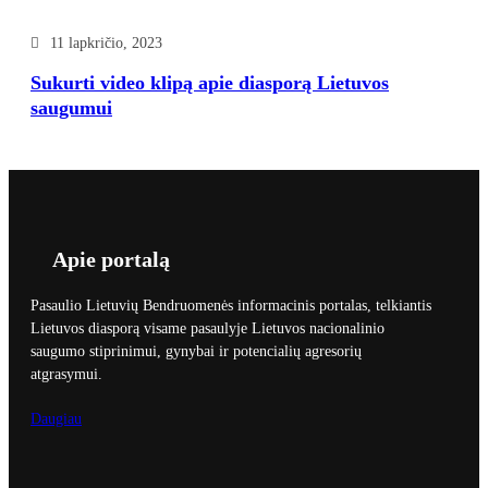
11 lapkričio, 2023
Sukurti video klipą apie diasporą Lietuvos
saugumui
Apie portalą
Pasaulio Lietuvių Bendruomenės informacinis portalas, telkiantis
Lietuvos diasporą visame pasaulyje Lietuvos nacionalinio
saugumo stiprinimui, gynybai ir potencialių agresorių
atgrasymui.
Daugiau