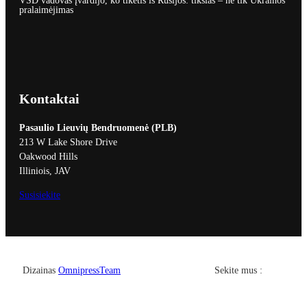
VSD vadovas įvardijo, ko tikėtis iš Rusijos: tikslas – ne tik Ukrainos
pralaimėjimas
Kontaktai
Pasaulio Lieuvių Bendruomenė (PLB)
213 W Lake Shore Drive
Oakwood Hills
Illiniois, JAV
Susisiekite
Facebook
YouTub
Dizainas
OmnipressTeam
Sekite mus :