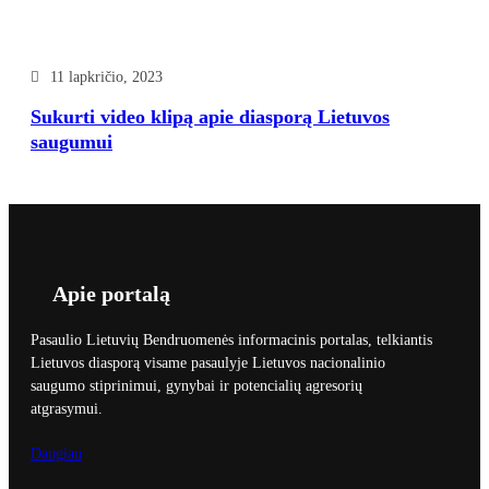
11 lapkričio, 2023
Sukurti video klipą apie diasporą Lietuvos
saugumui
Apie portalą
Pasaulio Lietuvių Bendruomenės informacinis portalas, telkiantis
Lietuvos diasporą visame pasaulyje Lietuvos nacionalinio
saugumo stiprinimui, gynybai ir potencialių agresorių
atgrasymui.
Daugiau