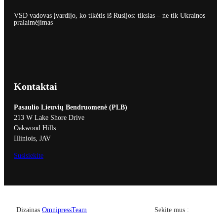
VSD vadovas įvardijo, ko tikėtis iš Rusijos: tikslas – ne tik Ukrainos
pralaimėjimas
Kontaktai
Pasaulio Lieuvių Bendruomenė (PLB)
213 W Lake Shore Drive
Oakwood Hills
Illiniois, JAV
Susisiekite
Facebook
YouTub
Dizainas
OmnipressTeam
Sekite mus :