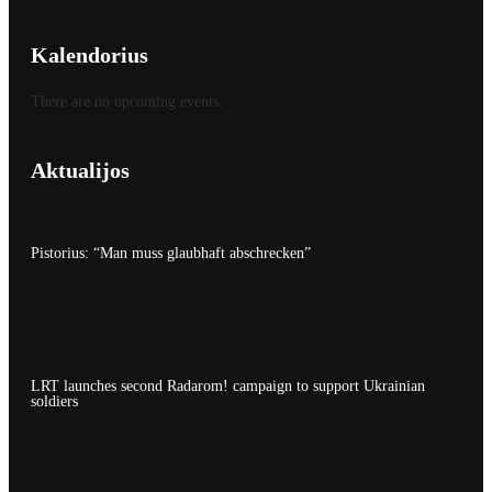
Kalendorius
There are no upcoming events.
Aktualijos
Pistorius: “Man muss glaubhaft abschrecken”
LRT launches second Radarom! campaign to support Ukrainian
soldiers