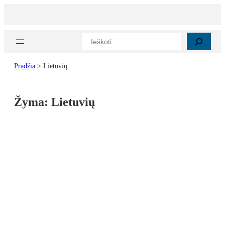
Paieška
Pradžia
>
Lietuvių
Žyma:
Lietuvių