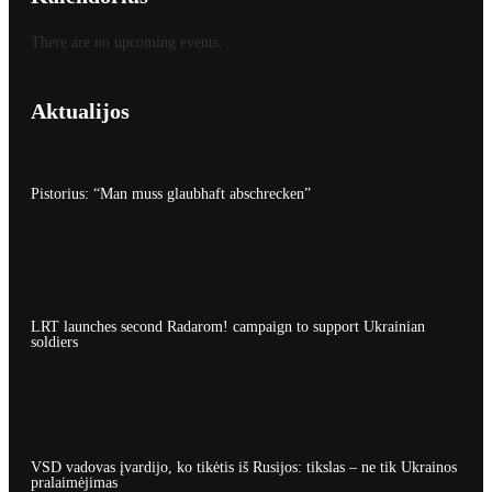
There are no upcoming events.
Aktualijos
Pistorius: “Man muss glaubhaft abschrecken”
LRT launches second Radarom! campaign to support Ukrainian
soldiers
VSD vadovas įvardijo, ko tikėtis iš Rusijos: tikslas – ne tik Ukrainos
pralaimėjimas