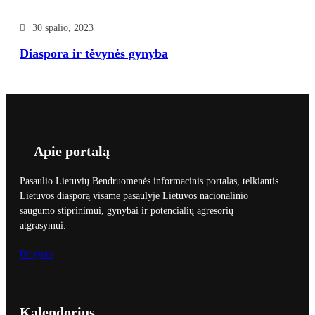
30 spalio, 2023
Diaspora ir tėvynės gynyba
Apie portalą
Pasaulio Lietuvių Bendruomenės informacinis portalas, telkiantis
Lietuvos diasporą visame pasaulyje Lietuvos nacionalinio
saugumo stiprinimui, gynybai ir potencialių agresorių
atgrasymui.
Daugiau
Kalendorius