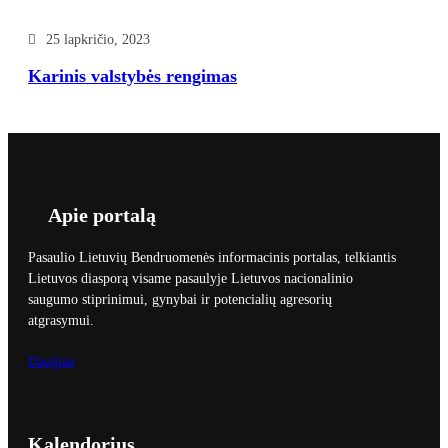
25 lapkričio, 2023
Karinis valstybės rengimas
Apie portalą
Pasaulio Lietuvių Bendruomenės informacinis portalas, telkiantis
Lietuvos diasporą visame pasaulyje Lietuvos nacionalinio
saugumo stiprinimui, gynybai ir potencialių agresorių
atgrasymui.
Daugiau
Kalendorius