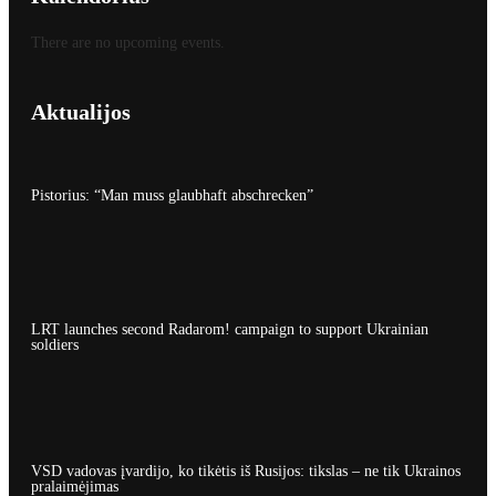
There are no upcoming events.
Aktualijos
Pistorius: “Man muss glaubhaft abschrecken”
LRT launches second Radarom! campaign to support Ukrainian
soldiers
VSD vadovas įvardijo, ko tikėtis iš Rusijos: tikslas – ne tik Ukrainos
pralaimėjimas