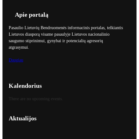
Apie portalą
Pasaulio Lietuvių Bendruomenės informacinis portalas, telkiantis
Lietuvos diasporą visame pasaulyje Lietuvos nacionalinio
saugumo stiprinimui, gynybai ir potencialių agresorių
atgrasymui.
Daugiau
Kalendorius
There are no upcoming events.
Aktualijos