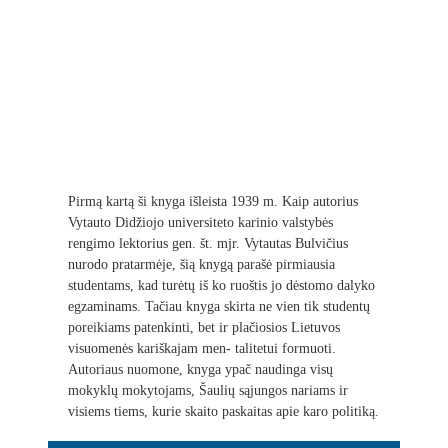
Pirmą kartą ši knyga išleista 1939 m. Kaip autorius
Vytauto Didžiojo universiteto karinio valstybės
rengimo lektorius gen. št. mjr. Vytautas Bulvičius
nurodo pratarmėje, šią knygą parašė pirmiausia
studentams, kad turėtų iš ko ruoštis jo dėstomo dalyko
egzaminams. Tačiau knyga skirta ne vien tik studentų
poreikiams patenkinti, bet ir plačiosios Lietuvos
visuomenės kariškajam men- talitetui formuoti.
Autoriaus nuomone, knyga ypač naudinga visų
mokyklų mokytojams, Šaulių sąjungos nariams ir
visiems tiems, kurie skaito paskaitas apie karo politiką.