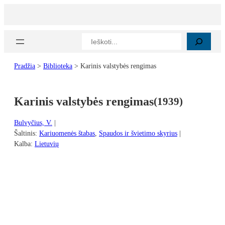
Eiti
prie
turinio
Paieška
Pradžia
>
Biblioteka
>
Karinis valstybės rengimas
Karinis valstybės rengimas
(
1939
)
Bulvyčius, V.
|
Šaltinis:
Kariuomenės štabas
, 
Spaudos ir švietimo skyrius
|
Kalba:
Lietuvių