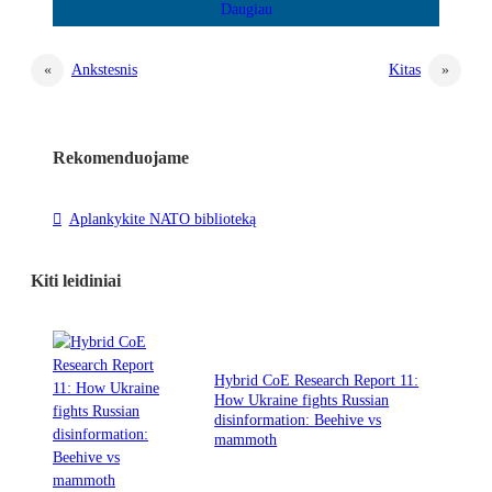
«
Ankstesnis
Kitas
»
Rekomenduojame
Aplankykite NATO biblioteką
Kiti leidiniai
Hybrid CoE Research Report 11:
How Ukraine fights Russian
disinformation: Beehive vs
mammoth