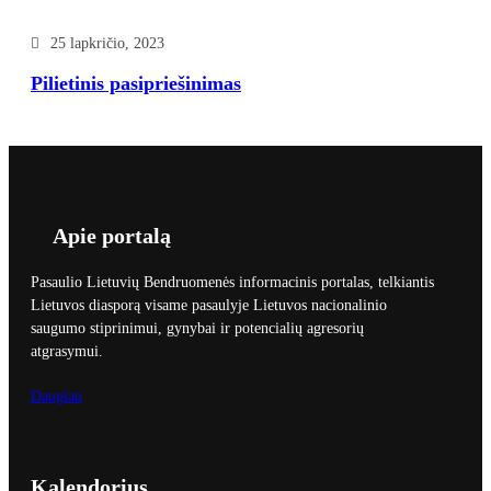
25 lapkričio, 2023
Pilietinis pasipriešinimas
Apie portalą
Pasaulio Lietuvių Bendruomenės informacinis portalas, telkiantis
Lietuvos diasporą visame pasaulyje Lietuvos nacionalinio
saugumo stiprinimui, gynybai ir potencialių agresorių
atgrasymui.
Daugiau
Kalendorius