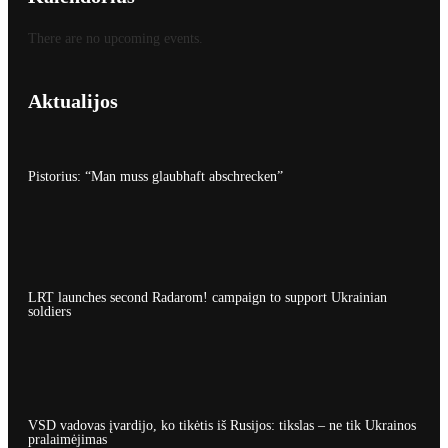
There are no upcoming events.
Aktualijos
Pistorius: “Man muss glaubhaft abschrecken”
LRT launches second Radarom! campaign to support Ukrainian
soldiers
VSD vadovas įvardijo, ko tikėtis iš Rusijos: tikslas – ne tik Ukrainos
pralaimėjimas