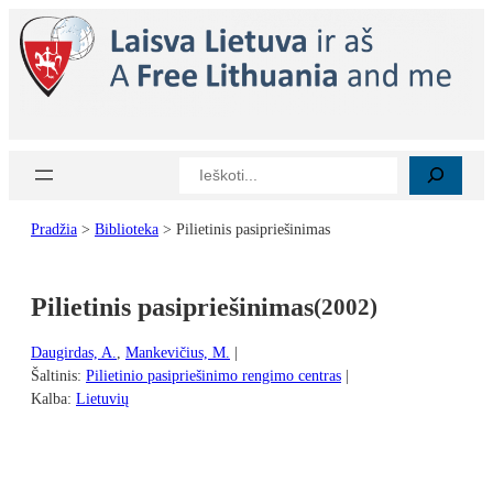
Eiti
prie
turinio
Paieška
Pradžia
>
Biblioteka
>
Pilietinis pasipriešinimas
Pilietinis pasipriešinimas
(
2002
)
Daugirdas, A.
, 
Mankevičius, M.
|
Šaltinis:
Pilietinio pasipriešinimo rengimo centras
|
Kalba:
Lietuvių