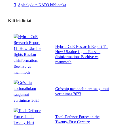
Aplankykite NATO biblioteką
Kiti leidiniai
Hybrid CoE Research Report 11:
How Ukraine fights Russian
disinformation: Beehive vs
mammoth
Grėsmių nacionaliniam saugumui
vertinimas 2023
Total Defence Forces in the
Twenty-First Century