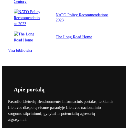
NATO Policy Recommendations
2023
The Long Road Home
Visa biblioteka
Apie portalą
Pasaulio Lietuvių Bendruomenės informacinis portalas, telkiantis
Lietuvos diasporą visame pasaulyje Lietuvos nacionalinio
saugumo stiprinimui, gynybai ir potencialių agresorių
atgrasymui.