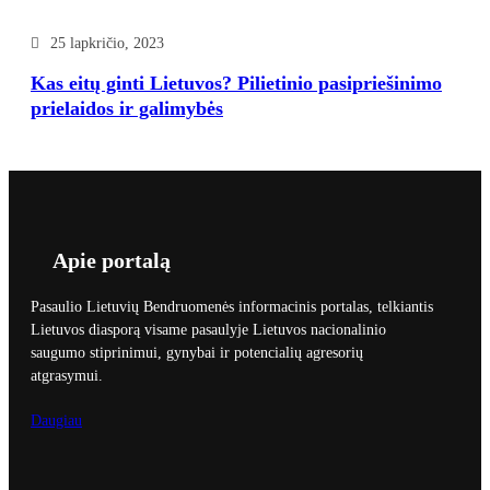
25 lapkričio, 2023
Kas eitų ginti Lietuvos? Pilietinio pasipriešinimo
prielaidos ir galimybės
Apie portalą
Pasaulio Lietuvių Bendruomenės informacinis portalas, telkiantis
Lietuvos diasporą visame pasaulyje Lietuvos nacionalinio
saugumo stiprinimui, gynybai ir potencialių agresorių
atgrasymui.
Daugiau