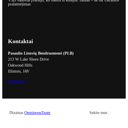
VSD vadovas įvardijo, ko tikėtis iš Rusijos: tikslas – ne tik Ukrainos
pralaimėjimas
Kontaktai
Pasaulio Lieuvių Bendruomenė (PLB)
213 W Lake Shore Drive
Oakwood Hills
Illiniois, JAV
Susisiekite
Facebook
YouTub
Dizainas
OmnipressTeam
Sekite mus :