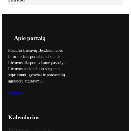
Apie portalą
Pasaulio Lietuvių Bendruomenės
informacinis portalas, telkiantis
Lietuvos diasporą visame pasaulyje
Lietuvos nacionalinio saugumo
stiprinimui, gynybai ir potencialių
agresorių atgrasymui.
Daugiau
Kalendorius
There are no upcoming events.