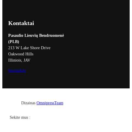
Kontaktai
Pasaulio Lieuvių Bendruomenė
(PLB)
213 W Lake Shore Drive
Oakwood Hills
Illiniois, JAV
Susisiekite
Dizainas
OmnipressTeam
Facebook
YouTube
Sekite mus :