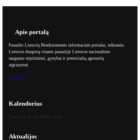
Apie portalą
Pasaulio Lietuvių Bendruomenės informacinis portalas, telkiantis
Lietuvos diasporą visame pasaulyje Lietuvos nacionalinio
saugumo stiprinimui, gynybai ir potencialių agresorių
atgrasymui.
Daugiau
Kalendorius
There are no upcoming events.
Aktualijos