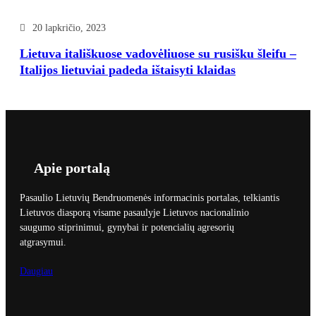
20 lapkričio, 2023
Lietuva itališkuose vadovėliuose su rusišku šleifu –
Italijos lietuviai padeda ištaisyti klaidas
Apie portalą
Pasaulio Lietuvių Bendruomenės informacinis portalas, telkiantis
Lietuvos diasporą visame pasaulyje Lietuvos nacionalinio
saugumo stiprinimui, gynybai ir potencialių agresorių
atgrasymui.
Daugiau