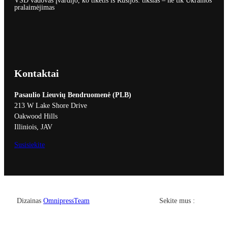
VSD vadovas įvardijo, ko tikėtis iš Rusijos: tikslas – ne tik Ukrainos
pralaimėjimas
Kontaktai
Pasaulio Lieuvių Bendruomenė (PLB)
213 W Lake Shore Drive
Oakwood Hills
Illiniois, JAV
Susisiekite
Facebook
YouTub
Dizainas
OmnipressTeam
Sekite mus :