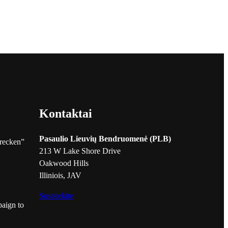
Kontaktai
Pasaulio Lieuvių Bendruomenė (PLB)
hrecken”
213 W Lake Shore Drive
Oakwood Hills
Illiniois, JAV
Susisiekite
aign to