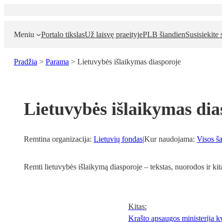
Eiti
prie
turinio
Meniu
Portalo tikslas
Už laisvę praeityje
PLB šiandien
Susisiekite
Pradžia
>
Parama
>
Lietuvybės išlaikymas diasporoje
Lietuvybės išlaikymas dia
Remtina organizacija:
Lietuvių fondas
|
Kur naudojama:
Visos ša
Remti lietuvybės išlaikymą diasporoje – tekstas, nuorodos ir kit
Kitas:
Krašto apsaugos ministerija kv