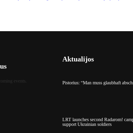
Aktualijos
us
coming events.
Pistorius: “Man muss glaubhaft absc
LRT launches second Radarom! camp
support Ukrainian soldiers