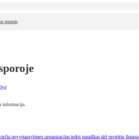
 su mumis
sporoje
lys
|
a informacija.
iečia nevyriausybines organizacijas teikti paraiškas dėl projektų finan