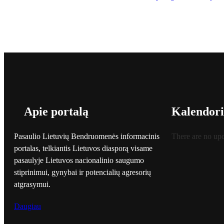
Apie portalą
Kalendori
Pasaulio Lietuvių Bendruomenės informacinis
There are no up
portalas, telkiantis Lietuvos diasporą visame
pasaulyje Lietuvos nacionalinio saugumo
stiprinimui, gynybai ir potencialių agresorių
atgrasymui.
Daugiau