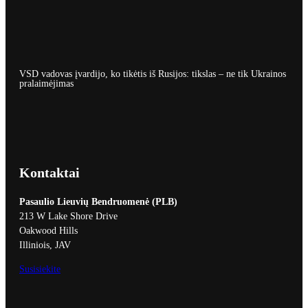
VSD vadovas įvardijo, ko tikėtis iš Rusijos: tikslas – ne tik Ukrainos
pralaimėjimas
Kontaktai
Pasaulio Lieuvių Bendruomenė (PLB)
213 W Lake Shore Drive
Oakwood Hills
Illiniois, JAV
Susisiekite