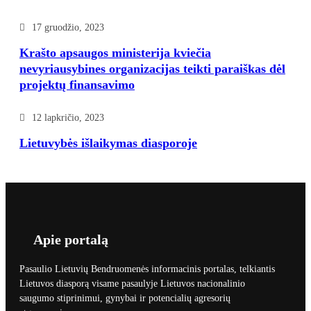
17 gruodžio, 2023
Krašto apsaugos ministerija kviečia
nevyriausybines organizacijas teikti paraiškas dėl
projektų finansavimo
12 lapkričio, 2023
Lietuvybės išlaikymas diasporoje
Apie portalą
Pasaulio Lietuvių Bendruomenės informacinis portalas, telkiantis
Lietuvos diasporą visame pasaulyje Lietuvos nacionalinio
saugumo stiprinimui, gynybai ir potencialių agresorių