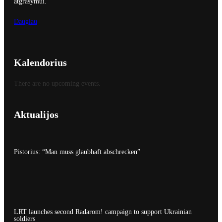
atgrasymui.
Daugiau
Kalendorius
There are no upcoming events.
Aktualijos
Pistorius: “Man muss glaubhaft abschrecken”
LRT launches second Radarom! campaign to support Ukrainian
soldiers