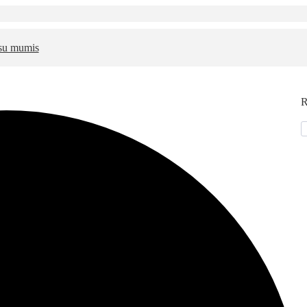
 su mumis
R