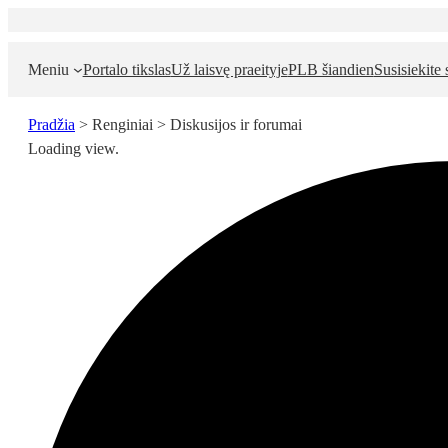
Meniu
Portalo tikslas
Už laisvę praeityje
PLB šiandien
Susisiekite
Pradžia
>
Renginiai
>
Diskusijos ir forumai
Loading view.