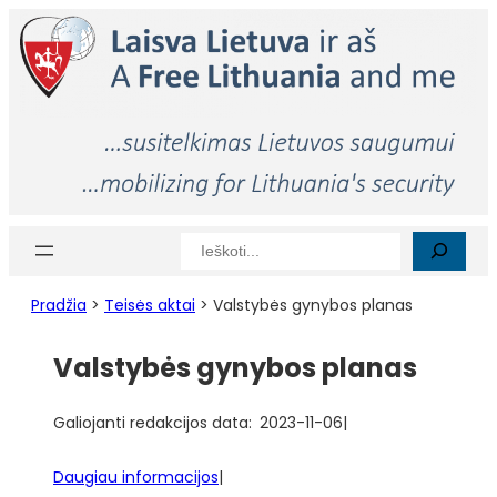
Eiti
prie
turinio
Paieška
Pradžia
>
Teisės aktai
>
Valstybės gynybos planas
Valstybės gynybos planas
Galiojanti redakcijos data:
2023-11-06
|
Daugiau informacijos
|