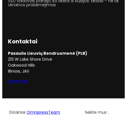
VSD vadovas įvardijo, ko tikėtis iš Rusijos: tikslas – ne tik
Ukrainos pralaimėjimas
Kontaktai
Pasaulio Lieuvių Bendruomenė (PLB)
213 W Lake Shore Drive
Oakwood Hills
Illiniois, JAV
Susisiekite
Facebo
YouTu
Dizainas
OmnipressTeam
Sekite mus :