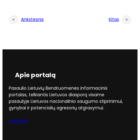
«
Ankstesnis
Kitas
»
Apie portalą
Pasaulio Lietuvių Bendruomenės informacinis
portalas, telkiantis Lietuvos diasporą visame
pasaulyje Lietuvos nacionalinio saugumo stiprinimui,
gynybai ir potencialių agresorių atgrasymui.
Daugiau