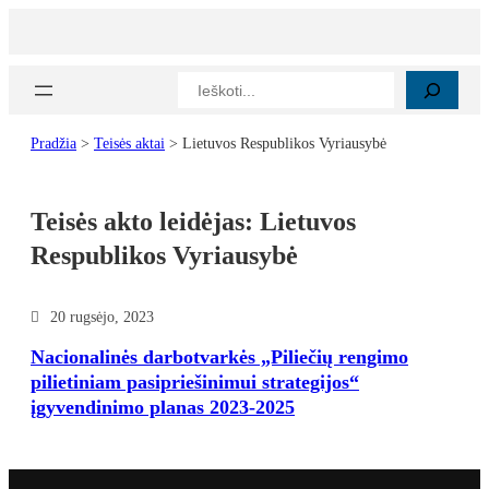
Paieška
Pradžia
>
Teisės aktai
>
Lietuvos Respublikos Vyriausybė
Teisės akto leidėjas:
Lietuvos
Respublikos Vyriausybė
20 rugsėjo, 2023
Nacionalinės darbotvarkės „Piliečių rengimo
pilietiniam pasipriešinimui strategijos“
įgyvendinimo planas 2023-2025