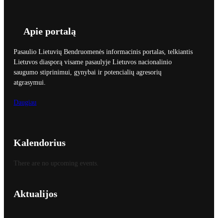
Apie portalą
Pasaulio Lietuvių Bendruomenės informacinis portalas, telkiantis
Lietuvos diasporą visame pasaulyje Lietuvos nacionalinio
saugumo stiprinimui, gynybai ir potencialių agresorių
atgrasymui.
Daugiau
Kalendorius
There are no upcoming events.
Aktualijos