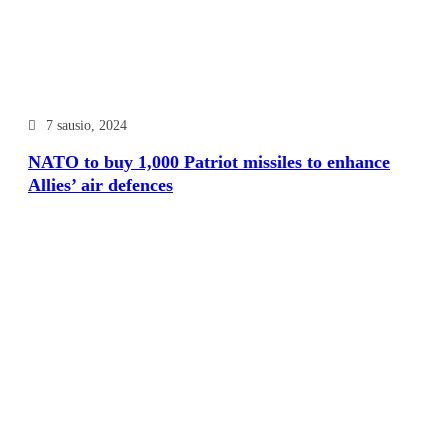
7 sausio, 2024
NATO to buy 1,000 Patriot missiles to enhance
Allies’ air defences