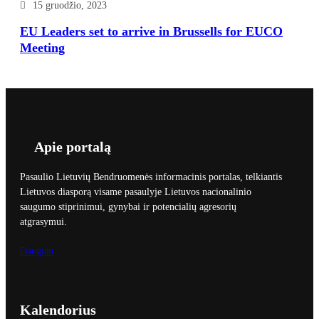
15 gruodžio, 2023
EU Leaders set to arrive in Brussells for EUCO
Meeting
Apie portalą
Pasaulio Lietuvių Bendruomenės informacinis portalas, telkiantis
Lietuvos diasporą visame pasaulyje Lietuvos nacionalinio
saugumo stiprinimui, gynybai ir potencialių agresorių
atgrasymui.
Daugiau
Kalendorius