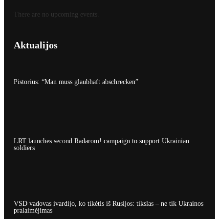
There are no upcoming events.
Aktualijos
Pistorius: “Man muss glaubhaft abschrecken”
LRT launches second Radarom! campaign to support Ukrainian
soldiers
VSD vadovas įvardijo, ko tikėtis iš Rusijos: tikslas – ne tik Ukrainos
pralaimėjimas