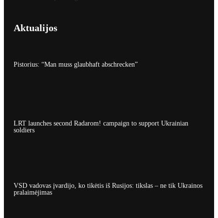
Aktualijos
Pistorius: “Man muss glaubhaft abschrecken”
LRT launches second Radarom! campaign to support Ukrainian
soldiers
VSD vadovas įvardijo, ko tikėtis iš Rusijos: tikslas – ne tik Ukrainos
pralaimėjimas