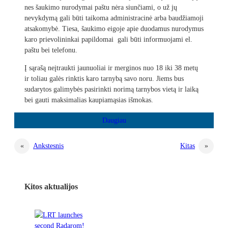
nes šaukimo nurodymai paštu nėra siunčiami, o už jų
nevykdymą gali būti taikoma administracinė arba baudžiamoji
atsakomybė. Tiesa, šaukimo eigoje apie duodamus nurodymus
karo prievolininkai papildomai gali būti informuojami el.
paštu bei telefonu.
Į sąrašą neįtraukti jaunuoliai ir merginos nuo 18 iki 38 metų
ir toliau galės rinktis karo tarnybą savo noru. Jiems bus
sudarytos galimybės pasirinkti norimą tarnybos vietą ir laiką
bei gauti maksimalias kaupiamąsias išmokas.
«
Ankstesnis
Kitas
»
Kitos aktualijos