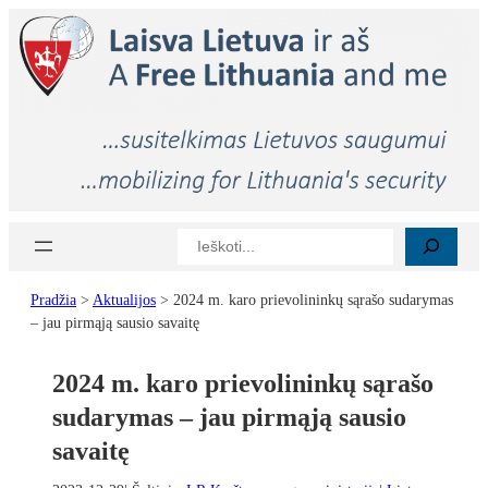
Eiti
prie
turinio
Paieška
Pradžia
>
Aktualijos
>
2024 m. karo prievolininkų sąrašo sudarymas
– jau pirmąją sausio savaitę
2024 m. karo prievolininkų sąrašo
sudarymas – jau pirmąją sausio
savaitę