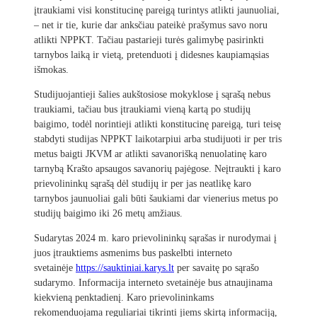
įtraukiami visi konstitucinę pareigą turintys atlikti jaunuoliai,
– net ir tie, kurie dar anksčiau pateikė prašymus savo noru
atlikti NPPKT. Tačiau pastarieji turės galimybę pasirinkti
tarnybos laiką ir vietą, pretenduoti į didesnes kaupiamąsias
išmokas.
Studijuojantieji šalies aukštosiose mokyklose į sąrašą nebus
traukiami, tačiau bus įtraukiami vieną kartą po studijų
baigimo, todėl norintieji atlikti konstitucinę pareigą, turi teisę
stabdyti studijas NPPKT laikotarpiui arba studijuoti ir per tris
metus baigti JKVM ar atlikti savanorišką nenuolatinę karo
tarnybą Krašto apsaugos savanorių pajėgose. Neįtraukti į karo
prievolininkų sąrašą dėl studijų ir per jas neatlikę karo
tarnybos jaunuoliai gali būti šaukiami dar vienerius metus po
studijų baigimo iki 26 metų amžiaus.
Sudarytas 2024 m. karo prievolininkų sąrašas ir nurodymai į
juos įtrauktiems asmenims bus paskelbti interneto
svetainėje
https://sauktiniai.karys.lt
per savaitę po sąrašo
sudarymo. Informacija interneto svetainėje bus atnaujinama
kiekvieną penktadienį. Karo prievolininkams
rekomenduojama reguliariai tikrinti jiems skirtą informaciją,