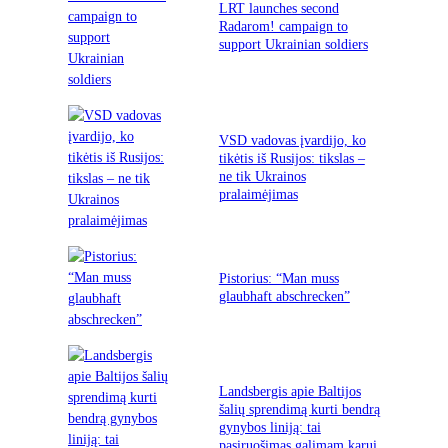
LRT launches second
Radarom! campaign to
support Ukrainian soldiers
VSD vadovas įvardijo, ko
tikėtis iš Rusijos: tikslas –
ne tik Ukrainos
pralaimėjimas
Pistorius: “Man muss
glaubhaft abschrecken”
Landsbergis apie Baltijos
šalių sprendimą kurti bendrą
gynybos liniją: tai
pasiruošimas galimam karui