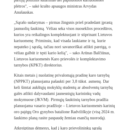
partijų politinis sutarimas dėl papildomos kariuomenės
plėtros“, – sakė krašto apsaugos ministras Arvydas
Anušauskas.
„Sąrašo sudarymas – pirmas žingsnis prieš pradedant įprastą
jaunuolių šaukimą. Vėliau seka visos nuoseklios procedūros,
kurios yra reikalingos komplektuojant ir stiprinant Lietuvos
kariuomenę. Priminsiu, kad visada laukiame ir tų, kurie
nepateko į sąrašą, tačiau nori savanoriškai atlikti pareigą, o
vėliau galbūt ir tęsti kario kelią“, – sako Arūnas Balčiūnas,
Lietuvos kariuomenės Karo prievolės ir komplektavimo
tarnybos (KPKT) direktorius.
Kitais metais į nuolatinę privalomąją pradinę karo tarnybą
(NPPKT) planuojama pašaukti per 3,8 tūkst. asmenų. Dar
keli šimtai aukštųjų mokyklų studentų ar absolventų tarnybą
galės atlikti dalyvaudami jaunesniųjų karininkų vadų
mokymuose (JKVM). Pirmųjų šauktinių tarnybos pradžia
planuojama vasario pradžioje – Lietuvos kariuomenės karinių
oro pajėgų Oro gynybos batalione Radviliškyje (visą 2024 m.
šaukimo planą rasite paspaudę žemiau esančią nuorodą).
Atkreiptinas dėmesys, kad į karo prievolininkų sąrašą