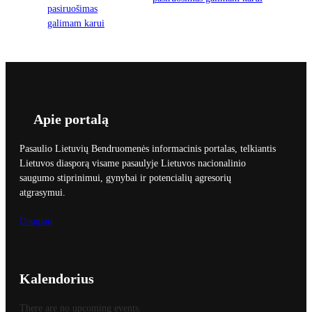
Apie portalą
Pasaulio Lietuvių Bendruomenės informacinis portalas, telkiantis
Lietuvos diasporą visame pasaulyje Lietuvos nacionalinio
saugumo stiprinimui, gynybai ir potencialių agresorių
atgrasymui.
Daugiau
Kalendorius
There are no upcoming events.