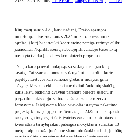
2023-12-29
| Šaltinis:
LR Krašto apsaugos ministerija
|
Lietuva
Kitų metų sausio 4 d., ketvirtadienį, Krašto apsaugos
ministerijoje bus sudaromas 2024 m. karo prievolininkų
sąrašas, į kurį bus įtraukti konstitucinę pareigą turintys atlikti
jaunuoliai. Nepriklausomų stebėtojų akivaizdoje teisės aktų
nustatyta tvarka jį sudarys kompiuterio programa.
„Naujo karo prievolininkų sąrašo sudarymas – jau kitą
savaitę. Tai svarbus momentas daugeliui jaunuolių, kurie
papildys Lietuvos kariuomenės gretas ir mokysis ginti
Tėvynę. Mes nuosekliai siekiame didinti šauktinių skaičių,
kuris leistų padidinti gynybai parengtų piliečių skaičių ir
paspartintų aktyviojo kariuomenės personalo rezervo
formavimą. Inicijavome Karo prievolės įstatymo pakeitimo
projektą, kuris, jei jį priims Seimas, jau 2025 m. leis išplėsti
tarnybos galimybes, rinktis įvairius variantus ir pirmiausia
kvies atlikti tarnybą iškart pabaigus mokyklas ir sulaukus 18
metų. Taip pamažu judėtume visuotinio šaukimo link, jei būtų