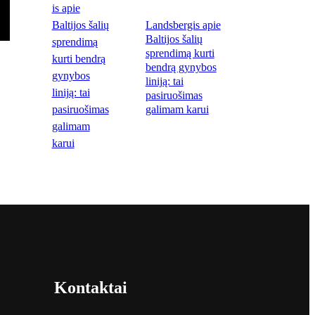
Landsbergis apie
Baltijos šalių
sprendimą kurti
bendrą gynybos
liniją: tai
pasiruošimas
galimam karui
Kontaktai