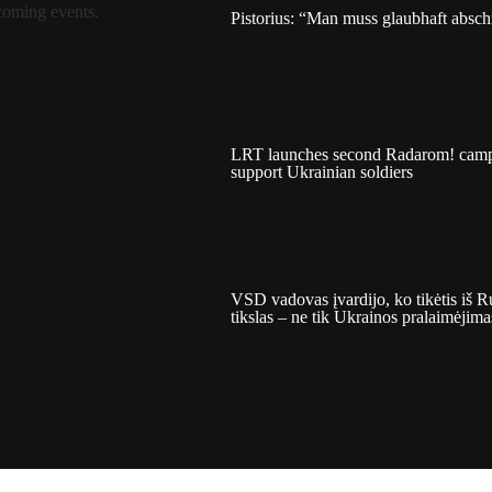
coming events.
Pistorius: “Man muss glaubhaft absc
LRT launches second Radarom! camp
support Ukrainian soldiers
VSD vadovas įvardijo, ko tikėtis iš Ru
tikslas – ne tik Ukrainos pralaimėjima