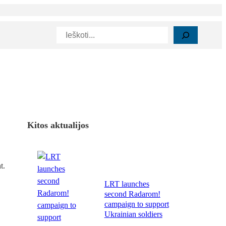
Paieška
Kitos aktualijos
t.
LRT launches
second Radarom!
campaign to support
Ukrainian soldiers