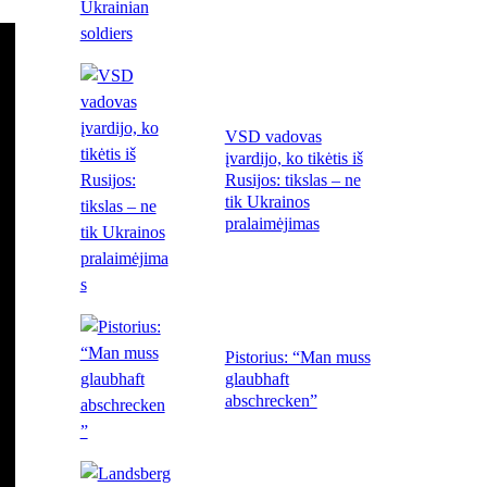
VSD vadovas
įvardijo, ko tikėtis iš
Rusijos: tikslas – ne
tik Ukrainos
pralaimėjimas
Pistorius: “Man muss
glaubhaft
abschrecken”