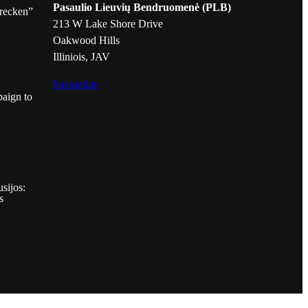
Pasaulio Lieuvių Bendruomenė (PLB)
hrecken”
213 W Lake Shore Drive
Oakwood Hills
Illiniois, JAV
Susisiekite
aign to
sijos:
s