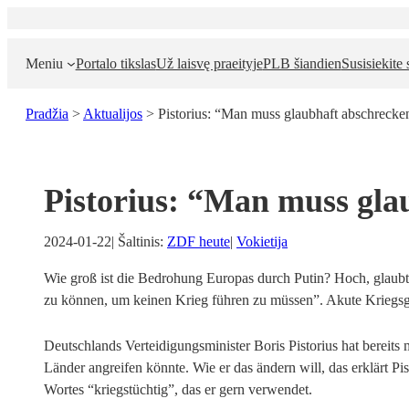
Eiti
prie
turinio
Meniu
Portalo tikslas
Už laisvę praeityje
PLB šiandien
Susisiekite
Pradžia
>
Aktualijos
>
Pistorius: “Man muss glaubhaft abschrecke
Pistorius: “Man muss gla
2024-01-22
| Šaltinis:
ZDF heute
|
Vokietija
Wie groß ist die Bedrohung Europas durch Putin? Hoch, glaubt V
zu können, um keinen Krieg führen zu müssen”. Akute Kriegsge
Deutschlands Verteidigungsminister Boris Pistorius hat bereits
Länder angreifen könnte. Wie er das ändern will, das erklärt P
Wortes “kriegstüchtig”, das er gern verwendet.