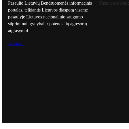
Pasaulio Lietuvių Bendruomenės informacinis
There are no up
portalas, telkiantis Lietuvos diasporą visame
pasaulyje Lietuvos nacionalinio saugumo
stiprinimui, gynybai ir potencialių agresorių
atgrasymui.
Daugiau