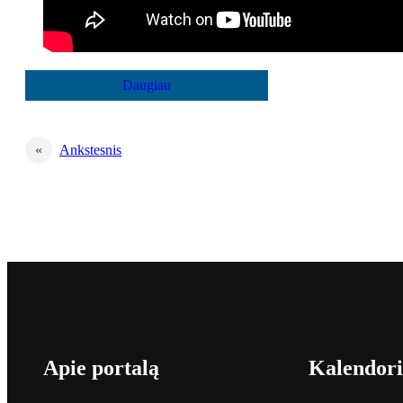
«
Ankstesnis
Apie portalą
Kalendori