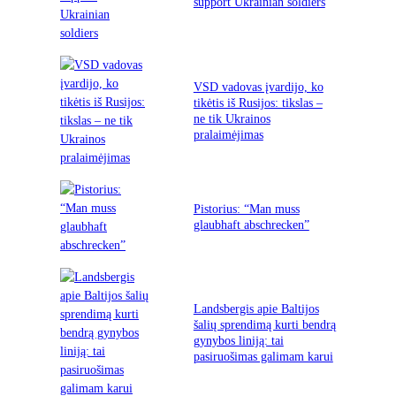
support Ukrainian soldiers
VSD vadovas įvardijo, ko
tikėtis iš Rusijos: tikslas –
ne tik Ukrainos
pralaimėjimas
Pistorius: “Man muss
glaubhaft abschrecken”
Landsbergis apie Baltijos
šalių sprendimą kurti bendrą
gynybos liniją: tai
pasiruošimas galimam karui