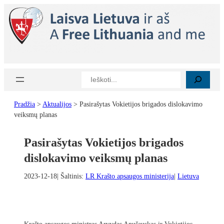
Eiti
prie
turinio
Paieška
Pradžia
>
Aktualijos
>
Pasirašytas Vokietijos brigados dislokavimo
veiksmų planas
Pasirašytas Vokietijos brigados
dislokavimo veiksmų planas
2023-12-18
| Šaltinis:
LR Krašto apsaugos ministerija
|
Lietuva