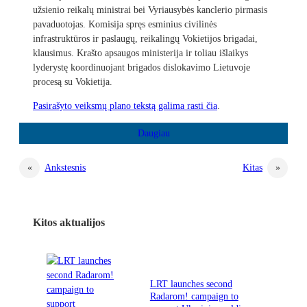
užsienio reikalų ministrai bei Vyriausybės kanclerio pirmasis
pavaduotojas. Komisija spręs esminius civilinės
infrastruktūros ir paslaugų, reikalingų Vokietijos brigadai,
klausimus. Krašto apsaugos ministerija ir toliau išlaikys
lyderystę koordinuojant brigados dislokavimo Lietuvoje
procesą su Vokietija.
Pasirašyto veiksmų plano tekstą galima rasti čia
.
«
Ankstesnis
Kitas
»
Kitos aktualijos
LRT launches second
Radarom! campaign to