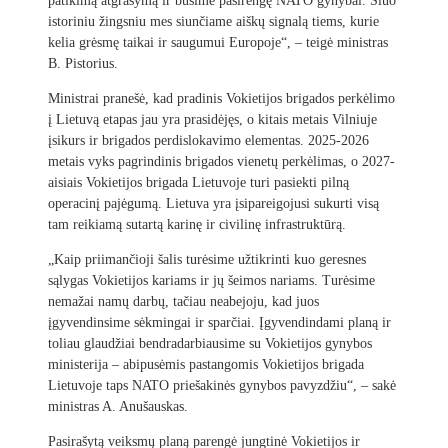
patikimą atgrasymą ir būsime pasirengę NATO gynybai. Šiuo
istoriniu žingsniu mes siunčiame aiškų signalą tiems, kurie
kelia grėsmę taikai ir saugumui Europoje“, – teigė ministras
B. Pistorius.
Ministrai pranešė, kad pradinis Vokietijos brigados perkėlimo
į Lietuvą etapas jau yra prasidėjęs, o kitais metais Vilniuje
įsikurs ir brigados perdislokavimo elementas. 2025-2026
metais vyks pagrindinis brigados vienetų perkėlimas, o 2027-
aisiais Vokietijos brigada Lietuvoje turi pasiekti pilną
operacinį pajėgumą. Lietuva yra įsipareigojusi sukurti visą
tam reikiamą sutartą karinę ir civilinę infrastruktūrą.
„Kaip priimančioji šalis turėsime užtikrinti kuo geresnes
sąlygas Vokietijos kariams ir jų šeimos nariams. Turėsime
nemažai namų darbų, tačiau neabejoju, kad juos
įgyvendinsime sėkmingai ir sparčiai. Įgyvendindami planą ir
toliau glaudžiai bendradarbiausime su Vokietijos gynybos
ministerija – abipusėmis pastangomis Vokietijos brigada
Lietuvoje taps NATO priešakinės gynybos pavyzdžiu“, – sakė
ministras A. Anušauskas.
Pasirašytą veiksmų planą parengė jungtinė Vokietijos ir