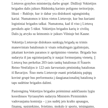
Lietuvos gynybos ministerijų darbo grupė. Didžioji Vokietijos
brigados dalis įsikurs Rūdninkų karinio poligono teritorijoje,
likusi – Rukloje, kur ir dabar yra dislokuoti sąjungininkų
kariai. Numatomos ir kitos vietos Lietuvoje, kur bus kuriami
logistiniai brigados taškai. Numatoma, kad iš viso į Lietuvą
persikels apie 5 tūkst. Vokietijos brigados karių ir civilių.
Dalis jų atvyks su šeimomis ir įsikurs Vilniuje bei Kaune.
Vokietija Lietuvoje dislokuos sunkiąją brigadą su trimis
manevriniais batalionais ir visais reikalingais įgalintojais,
įskaitant kovinės paramos ir aprūpinimo vienetus. Brigada bus
sudaryta iš jau egzistuojančių ir naujai formuojamų vienetų. Į
Lietuvą bus perkeltas 203-iasis tankų batalionas iš Šiaurės
Reino-Vestfalijos ir 122-asis šarvuotasis pėstininkų batalionas
iš Bavarijos. Šiuo metu Lietuvoje esanti priešakinių pajėgų
kovinė grupė bus performuota į daugianacionalinį batalioną ir
taps sudėtine brigados dalimi.
Pasirengimą Vokietijos brigados priėmimui aukščiausiu lygiu
koordinuos Vyriausybės sudaryta Ministrės Pirmininkės
vadovaujama komisija – į jos sudėtį įeis krašto apsaugos,
finansų, susisiekimo, švietimo, mokslo ir sporto, teisingumo,