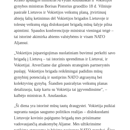
Krašto apsaugos ministras Arvydas Anušauskas ir Vokietijos
gynybos ministras Borisas Pistorius gruodžio 18 d. Vilniuje
pasirašė Lietuvos ir Vokietijos veiksmų planą, įtvirtinusį
abiejų šalių ketinimus dėl Vokietijos brigados Lietuvoje ir
tolesnę veiksmų eigą dislokuojant brigadą mūsų šalyje pilna
apimtimi. Spaudos konferencijoje ministrai vieningai teigė –
tai istorinė akimirka abiems valstybėms ir visam NATO
Aljansui.
„Vokietijos įsipareigojimas nuolatiniam buvimui perkelti savo
brigadą į Lietuvą – tai istorinis sprendimas ir Lietuvai, ir
Vokietijai. Atverčiame dar gilesnės strateginės partnerystės
puslapį. Vokietijos brigada reikšmingai padidins mūsų
gynybinį potencialą ir sustiprins NATO atgrasymą bei
kolektyvinę gynybą. Šiandien pasirašytas veiksmų planas
detalizuoja, kaip kartu su Vokietija tai įgyvendinsime“, –
kalbėjo ministras A. Anušauskas.
„Ši diena yra istorinė mūsų tautų draugystei. Vokietija puikiai
supranta naujas saugumo politikos realijas – dislokuodami
Lietuvoje kovinio pajėgumo brigadą mes prisiimame
vadovaujančią atsakomybę Aljanse. Mes užtikrinsime