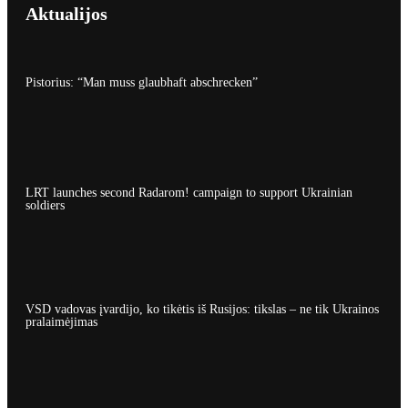
Aktualijos
Pistorius: “Man muss glaubhaft abschrecken”
LRT launches second Radarom! campaign to support Ukrainian
soldiers
VSD vadovas įvardijo, ko tikėtis iš Rusijos: tikslas – ne tik Ukrainos
pralaimėjimas