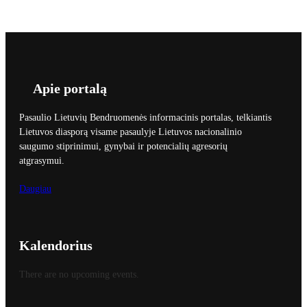
Apie portalą
Pasaulio Lietuvių Bendruomenės informacinis portalas, telkiantis
Lietuvos diasporą visame pasaulyje Lietuvos nacionalinio
saugumo stiprinimui, gynybai ir potencialių agresorių
atgrasymui.
Daugiau
Kalendorius
There are no upcoming events.