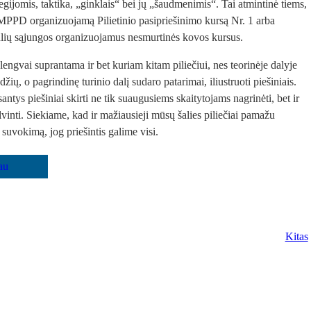
ategijomis, taktika, „ginklais“ bei jų „šaudmenimis“. Tai atmintinė tiems,
MPPD organizuojamą Pilietinio pasipriešinimo kursą Nr. 1 arba
lių sąjungos organizuojamus nesmurtinės kovos kursus.
lengvai suprantama ir bet kuriam kitam piliečiui, nes teorinėje dalyje
ių, o pagrindinę turinio dalį sudaro patarimai, iliustruoti piešiniais.
ntys piešiniai skirti ne tik suaugusiems skaitytojams nagrinėti, bet ir
vinti. Siekiame, kad ir mažiausieji mūsų šalies piliečiai pamažu
 suvokimą, jog priešintis galime visi.
Kitas