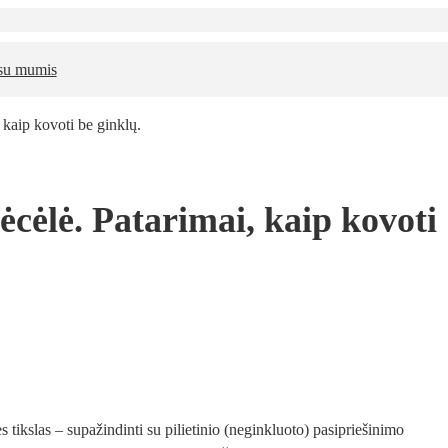
 su mumis
, kaip kovoti be ginklų.
bėcėlė. Patarimai, kaip kovoti
 tikslas – supažindinti su pilietinio (neginkluoto) pasipriešinimo