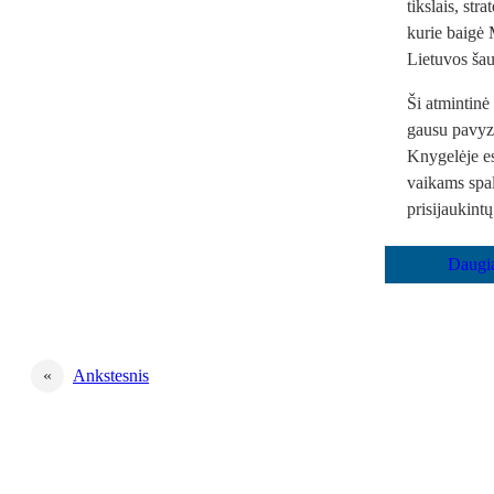
tikslais, str
kurie baigė 
Lietuvos šau
Ši atmintinė 
gausu pavyzdž
Knygelėje esa
vaikams spal
prisijaukintų
«
Ankstesnis