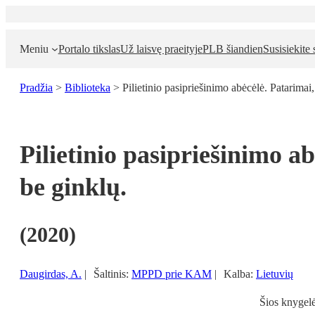
Eiti
prie
turinio
Meniu
Portalo tikslas
Už laisvę praeityje
PLB šiandien
Susisiekite
Pradžia
>
Biblioteka
>
Pilietinio pasipriešinimo abėcėlė. Patarimai
Pilietinio pasipriešinimo a
be ginklų.
(
2020
)
Daugirdas, A.
|
Šaltinis:
MPPD prie KAM
|
Kalba:
Lietuvių
Šios knygelės