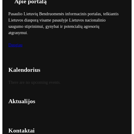
Apie portalą
Pasaulio Lietuvių Bendruomenės informacinis portalas, telkiantis
Lietuvos diasporą visame pasaulyje Lietuvos nacionalinio
saugumo stiprinimui, gynybai ir potencialių agresorių
atgrasymui.
Daugiau
Kalendorius
There are no upcoming events.
Aktualijos
Kontaktai