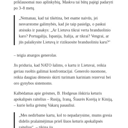
priklausomai nuo aplinkybių, Maskva tai būtų pajėgi padaryti
po 3–8 metų.
„Nemanau, kad tai tikėtina, bet esame naivūs, jei
nesvarstome galimybės, kad jie taip pasielgs, o paskui
atsisuks ir pasakys: „Ar Lietuva tikrai verta branduolinio
karo? Portugalija, Ispanija, Italija, ar tikrai? Vengrai, ar
jūs palaikysite Lietuvą ir rizikuosite branduoliniu karu?“
– teigia atsargos generolas.
Jis priduria, kad NATO šalims, o kartu ir Lietuvai, reikia
geriau ruoštis galimai konfrontacijai. Generolo nuomone,
reikia daugiau dėmesio skirti turimam kariniam rezervui bei
oro gynybos sistemoms.
Kalbėdamas apie grėsmes, B. Hodgesas išskiria keturis
apokalipsės raitelius – Rusiją, Iraną, Šiaurės Korėją ir Kiniją,
– kurie kelia grėsmę Vakarų pasauliui.
„Mes nedirbame kartu, kol to nepadarysime, mums gresia
didelis pralaimėjimas prieš šiuos keturis apokalipsės
raitelius“, – tikina jis.