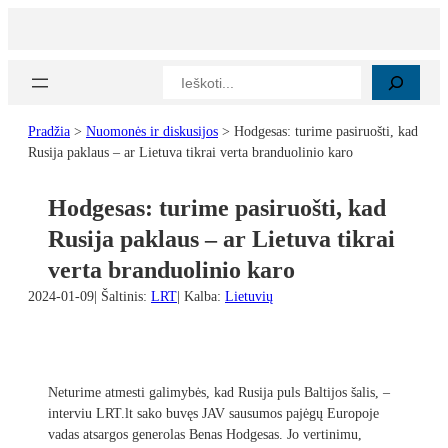
Eiti
prie
turinio
Paieška
Pradžia
>
Nuomonės ir diskusijos
>
Hodgesas: turime pasiruošti, kad
Rusija paklaus – ar Lietuva tikrai verta branduolinio karo
Hodgesas: turime pasiruošti, kad
Rusija paklaus – ar Lietuva tikrai
verta branduolinio karo
2024-01-09
| Šaltinis:
LRT
| Kalba:
Lietuvių
Neturime atmesti galimybės, kad Rusija puls Baltijos šalis, –
interviu LRT.lt sako buvęs JAV sausumos pajėgų Europoje
vadas atsargos generolas Benas Hodgesas. Jo vertinimu,