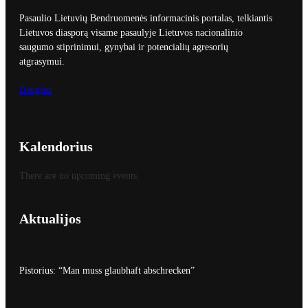
Pasaulio Lietuvių Bendruomenės informacinis portalas, telkiantis
Lietuvos diasporą visame pasaulyje Lietuvos nacionalinio
saugumo stiprinimui, gynybai ir potencialių agresorių
atgrasymui.
Daugiau
Kalendorius
There are no upcoming events.
Aktualijos
Pistorius: “Man muss glaubhaft abschrecken”