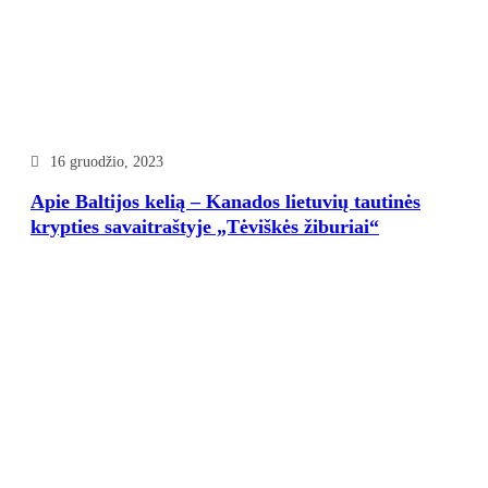
16 gruodžio, 2023
Apie Baltijos kelią – Kanados lietuvių tautinės
krypties savaitraštyje „Tėviškės žiburiai“