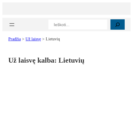
Paieška
Pradžia
>
Už laisvę
>
Lietuvių
Už laisvę kalba:
Lietuvių