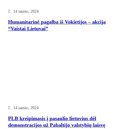
14 sausio, 2024
Humanitarinė pagalba iš Vokietijos – akcija
“Vaistai Lietuvai”
14 sausio, 2024
PLB kreipimąsis į pasaulio lietuvius dėl
demonstracijos už Pabaltijo valstybių laisvę