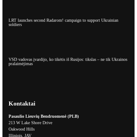
LRT launches second Radarom! campaign to support Ukrainian
soldiers
VSD vadovas įvardijo, ko tikėtis iš Rusijos: tikslas – ne tik Ukrainos
pralaimėjimas
Kontaktai
Pasaulio Lieuvių Bendruomenė (PLB)
213 W Lake Shore Drive
Oakwood Hills
Illiniois, JAV