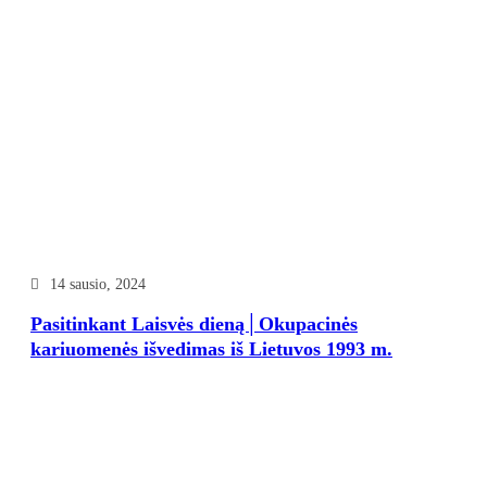
14 sausio, 2024
Pasitinkant Laisvės dieną│Okupacinės
kariuomenės išvedimas iš Lietuvos 1993 m.