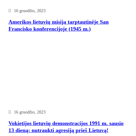
16 gruodžio, 2023
Amerikos lietuvių misija tarptautinėje San
Francisko konferencijoje (1945 m.)
16 gruodžio, 2023
Vokietijos lietuvių demonstracijos 1991 m. sausio
13 dieną: nutraukti agresiją prieš Lietuvą!