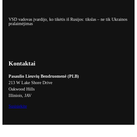
VSD vadovas įvardijo, ko tikėtis iš Rusijos: tikslas – ne tik Ukrainos
pralaimėjimas
Kontaktai
Pasaulio Lieuvių Bendruomenė (PLB)
213 W Lake Shore Drive
Oakwood Hills
Illiniois, JAV
Susisiekite