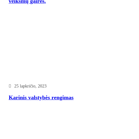
veiksmų gairės.
25 lapkričio, 2023
Karinis valstybės rengimas