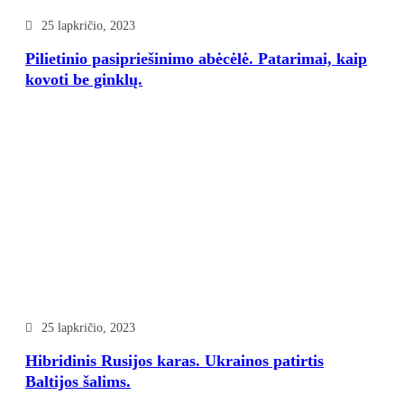
25 lapkričio, 2023
Pilietinio pasipriešinimo abėcėlė. Patarimai, kaip
kovoti be ginklų.
25 lapkričio, 2023
Hibridinis Rusijos karas. Ukrainos patirtis
Baltijos šalims.