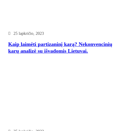
25 lapkričio, 2023
Kaip laimėti partizaninį karą? Nekonvencinių
karų analizė su išvadomis Lietuvai.