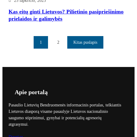
25 lapkričio, 2023
Kas eitų ginti Lietuvos? Pilietinio pasipriešinimo
prielaidos ir galimybės
1
2
Kitas puslapis
Apie portalą
Pasaulio Lietuvių Bendruomenės informacinis portalas, telkiantis
Lietuvos diasporą visame pasaulyje Lietuvos nacionalinio
saugumo stiprinimui, gynybai ir potencialių agresorių
atgrasymui.
Daugiau