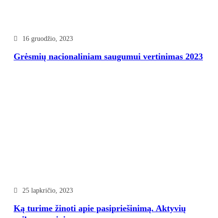
16 gruodžio, 2023
Grėsmių nacionaliniam saugumui vertinimas 2023
25 lapkričio, 2023
Ką turime žinoti apie pasipriešinimą. Aktyvių