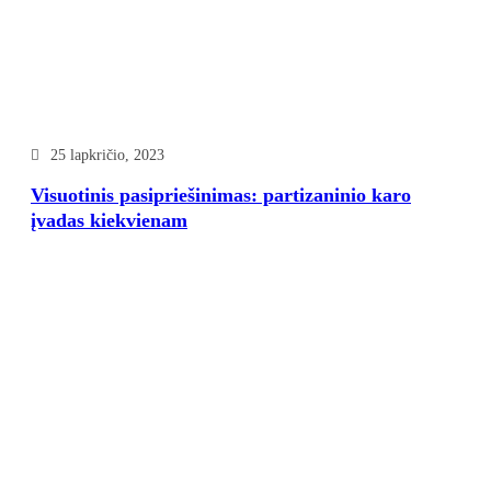
25 lapkričio, 2023
Visuotinis pasipriešinimas: partizaninio karo
įvadas kiekvienam